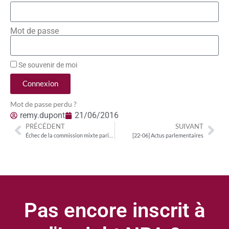
Mot de passe
Se souvenir de moi
Connexion
Mot de passe perdu ?
remy.dupont
21/06/2016
PRÉCÉDENT
SUIVANT
Échec de la commission mixte paritaire sur la PPL indépendance des médias
[22-06] Actus parlementaires
Pas encore inscrit à