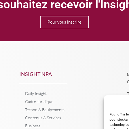
ouhaitez recevoir l'Insi
Pour vous inscrire
INSIGHT NPA
M
C
Daily Insight
T
Cadre Juridique
Techno & Equipements
Pour offrir l
Contenus & Services
pour stocker 
technologies
Business