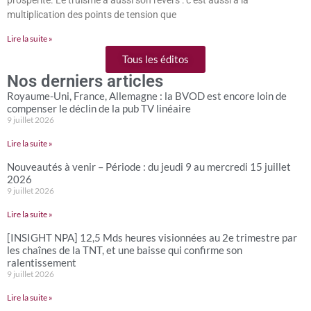
prospérité. Le truisme a aussi son revers : c’est aussi à la
multiplication des points de tension que
Lire la suite »
Tous les éditos
Nos derniers articles
Royaume-Uni, France, Allemagne : la BVOD est encore loin de
compenser le déclin de la pub TV linéaire
9 juillet 2026
Lire la suite »
Nouveautés à venir – Période : du jeudi 9 au mercredi 15 juillet
2026
9 juillet 2026
Lire la suite »
[INSIGHT NPA] 12,5 Mds heures visionnées au 2e trimestre par
les chaînes de la TNT, et une baisse qui confirme son
ralentissement
9 juillet 2026
Lire la suite »