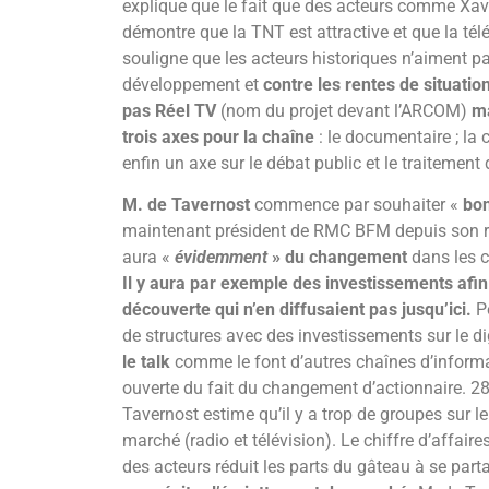
explique que le fait que des acteurs comme Xavi
démontre que la TNT est attractive et que la té
souligne que les acteurs historiques n’aiment p
développement et
contre les rentes de situatio
pas Réel TV
(nom du projet devant l’ARCOM)
ma
trois axes pour la chaîne
: le documentaire ; la
enfin un axe sur le débat public et le traitement d
M. de Tavernost
commence par souhaiter «
bon
maintenant président de RMC BFM depuis son r
aura «
évidemment
» du changement
dans les c
Il y aura par exemple des investissements afi
découverte qui n’en diffusaient pas jusqu’ici.
Po
de structures avec des investissements sur le di
le talk
comme le font d’autres chaînes d’inform
ouverte du fait du changement d’actionnaire. 28 
Tavernost estime qu’il y a trop de groupes sur 
marché (radio et télévision). Le chiffre d’affaires
des acteurs réduit les parts du gâteau à se part