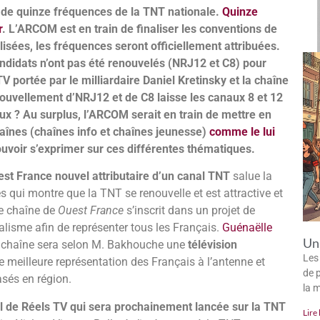
 de quinze fréquences de la TNT nationale.
Quinze
r
. L’ARCOM est en train de finaliser les conventions de
isées, les fréquences seront officiellement attribuées.
andidats n’ont pas été renouvelés (NRJ12 et C8) pour
V portée par le milliardaire Daniel Kretinsky et la chaîne
ouvellement d’NRJ12 et de C8 laisse les canaux 8 et 12
aux ? Au surplus, l’ARCOM serait en train de mettre en
aînes (chaînes info et chaînes jeunesse)
comme le lui
ouvoir s’exprimer sur ces différentes thématiques.
st France nouvel attributaire d’un canal TNT
salue la
 qui montre que la TNT se renouvelle et est attractive et
de chaîne de
Ouest France
s’inscrit dans un projet de
ralisme afin de représenter tous les Français.
Guénaëlle
Un 
chaîne sera selon M. Bakhouche une
télévision
Les
 meilleure représentation des Français à l’antenne et
de p
asés en région.
la 
al de Réels TV qui sera prochainement lancée sur la TNT
Lire 