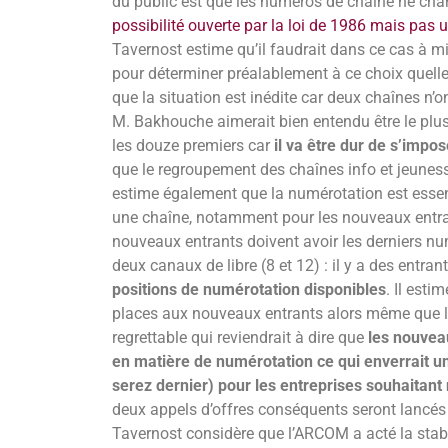
du public est que les numéros de chaîne ne cha
possibilité ouverte par la loi de 1986 mais pas
Tavernost estime qu’il faudrait dans ce cas à 
pour déterminer préalablement à ce choix quell
que la situation est inédite car deux chaînes n’o
M. Bakhouche aimerait bien entendu être le plu
les douze premiers car
il va être dur de s’impo
que le regroupement des chaînes info et jeunesse
estime également que la numérotation est essent
une chaîne, notamment pour les nouveaux entrant
nouveaux entrants doivent avoir les derniers nu
deux canaux de libre (8 et 12) : il y a des entran
positions de numérotation disponibles
. Il esti
places aux nouveaux entrants alors même que les
regrettable qui reviendrait à dire que
les nouvea
en matière de numérotation ce qui enverrait u
serez dernier) pour les entreprises souhaitant
deux appels d’offres conséquents seront lancés
Tavernost considère que l’ARCOM a acté la stabi