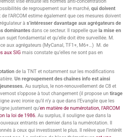
ernost vise ensuite les normes anti-concentration
ossibilités de regroupement sur le marché,
qui doivent
ent de l’ARCOM estime également que ces mesures doivent
 régulateur à
s’intéresser davantage aux agrégateurs de
ns dominantes
dans ce secteur. Il rappelle que
la mise en
un sujet fondamental et qu’elle doit être surveillée. M.
 face aux agrégateurs (MyCanal, TF1+, M6+…) M. de
es aux SIG
mais constate qu’elles ne sont pas en
otation
de la TNT et notamment sur les modifications
atière.
Un regroupement des chaînes info est ainsi
 jeunesses.
Au surplus, le non-renouvellement de C8 et
Tavernost s’oppose à tout changement (il propose un
tirage
ligne avec ironie qu’il n’y a que dans l’Evangile que les
ligne justement qu’
en matière de numérotation, l’ARCOM
on la loi de 1986.
Au surplus, il souligne que dans la
nouveaux entrants en dernier dans la numérotation. Il
és à ceux qui investissent le plus. Il relève que l’intérêt