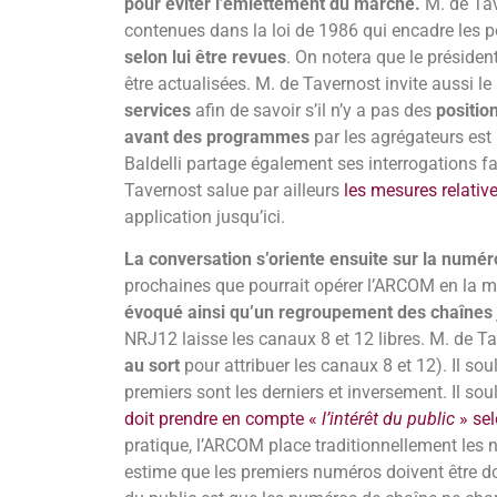
pour éviter l’émiettement du marché.
M. de Tav
contenues dans la loi de 1986 qui encadre les p
selon lui être revues
. On notera que le présid
être actualisées. M. de Tavernost invite aussi le
services
afin de savoir s’il n’y a pas des
positio
avant des programmes
par les agrégateurs est 
Baldelli partage également ses interrogations
Tavernost salue par ailleurs
les mesures relativ
application jusqu’ici.
La conversation s’oriente ensuite sur la numér
prochaines que pourrait opérer l’ARCOM en la m
évoqué ainsi qu’un regroupement des chaînes
NRJ12 laisse les canaux 8 et 12 libres. M. de 
au sort
pour attribuer les canaux 8 et 12). Il sou
premiers sont les derniers et inversement. Il sou
doit prendre en compte «
l’intérêt du public
» sel
pratique, l’ARCOM place traditionnellement les 
estime que les premiers numéros doivent être donn