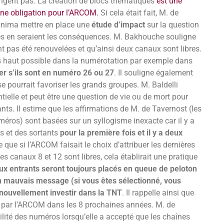
ngent pas. La création de blocs thématiques
est une
 une obligation pour l’ARCOM.
Si cela était fait, M. de
minima mettre en place une
étude d’impact
sur la question
es en seraient les conséquences. M. Bakhouche souligne
nt pas été renouvelées et qu’ainsi deux canaux sont libres.
s haut possible dans la numérotation par exemple dans
ser s’ils sont en numéro 26 ou 27
. Il souligne également
 pourrait favoriser les grands groupes. M. Baldelli
ielle et peut être une question de vie ou de mort pour
s. Il estime que les affirmations de M. de Tavernost (les
méros) sont basées sur un syllogisme inexacte car il y a
ts et des sortants
pour la première fois et il y a deux
me que si l’ARCOM faisait le choix d’attribuer les dernières
 canaux 8 et 12 sont libres, cela établirait une pratique
ux entrants seront toujours placés en queue de peloton
n mauvais message (si vous êtes sélectionné, vous
 nouvellement investir dans la TNT
. Il rappelle ainsi que
 par l’ARCOM dans les 8 prochaines années. M. de
lité des numéros lorsqu’elle a accepté que les chaînes