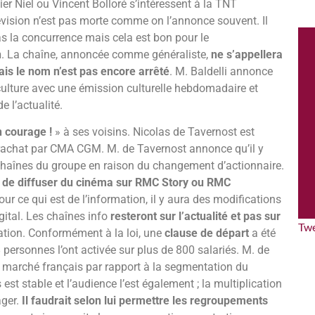
er Niel ou Vincent Bolloré s’intéressent à la TNT
lévision n’est pas morte comme on l’annonce souvent. Il
as la concurrence mais cela est bon pour le
n
. La chaîne, annoncée comme généraliste,
ne s’appellera
is le nom n’est pas encore arrêté
. M. Baldelli annonce
 culture avec une émission culturelle hebdomadaire et
e l’actualité.
 courage !
» à ses voisins. Nicolas de Tavernost est
achat par CMA CGM. M. de Tavernost annonce qu’il y
haînes du groupe en raison du changement d’actionnaire.
n de diffuser du cinéma sur RMC Story ou RMC
ur ce qui est de l’information, il y aura des modifications
gital. Les chaînes info
resteront sur l’actualité et pas sur
Tw
ation. Conformément à la loi, une
clause de départ
a été
personnes l’ont activée sur plus de 800 salariés. M. de
le marché français par rapport à la segmentation du
 est stable et l’audience l’est également ; la multiplication
ager.
Il faudrait selon lui permettre les regroupements