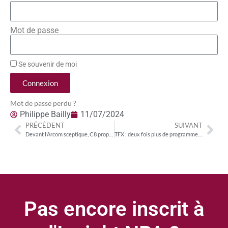
Mot de passe
Se souvenir de moi
Connexion
Mot de passe perdu ?
Philippe Bailly
11/07/2024
PRÉCÉDENT
SUIVANT
Devant l’Arcom sceptique, C8 propose de ne plus diffuser les émissions de Cyril Hanouna en direct
TFX : deux fois plus de programmes jeunesse et au moins 2 000 heures de programmes de flux
Pas encore inscrit à