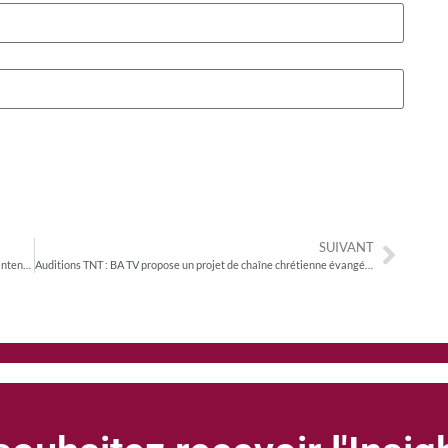
SUIVANT
Avec l’accord de la filière musicale, W9 s’engage sur un temps d’antenne de 28% consacré à la musique
Auditions TNT : BA TV propose un projet de chaîne chrétienne évangélique