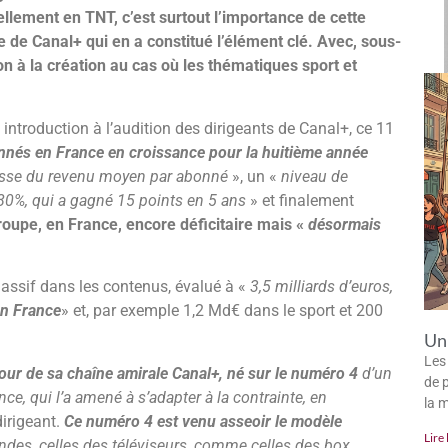
ellement en TNT, c’est surtout l’importance de cette
e de Canal+ qui en a constitué l’élément clé. Avec, sous-
ion à la création au cas où les thématiques sport et
 introduction à l’audition des dirigeants de Canal+, ce 11
nnés en France en croissance pour la huitième année
sse du revenu moyen par abonné
», un «
niveau de
 80%, qui a gagné 15 points en 5 ans
» et finalement
roupe, en France, encore déficitaire mais «
désormais
massif dans les contenus, évalué à «
3,5 milliards d’euros,
en France
» et, par exemple 1,2 Md€ dans le sport et 200
Un 
Les
tour de sa chaîne amirale Canal+, né sur le numéro 4
d’un
de p
ce, qui l’a amené à s’adapter à la contrainte, en
la 
 dirigeant.
Ce numéro 4 est venu asseoir le modèle
Lire 
andes, celles des téléviseurs, comme celles des box