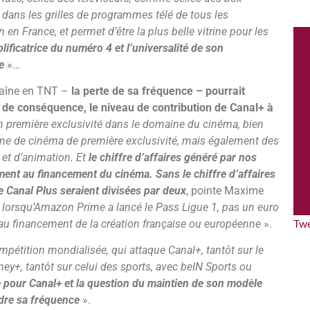
s dans les grilles de programmes télé de tous les
en France, et permet d’être la plus belle vitrine pour les
ificatrice du numéro 4 et l’universalité de son
e
»…
chaîne en TNT –
la perte de sa fréquence – pourrait
e de conséquence, le niveau de contribution de Canal+ à
n première exclusivité dans le domaine du cinéma, bien
ne de cinéma de première exclusivité, mais également des
et d’animation. Et
le chiffre d’affaires généré par nos
ment au financement du cinéma. Sans le chiffre d’affaires
de Canal Plus seraient divisées par deux
, pointe Maxime
e lorsqu’Amazon Prime a lancé le Pass Ligue 1, pas un euro
Tw
 au financement de la création française ou européenne
».
pétition mondialisée, qui attaque Canal+, tantôt sur le
sney+, tantôt sur celui des sports, avec beIN Sports ou
 pour Canal+ et la question du maintien de son modèle
rdre sa fréquence
».