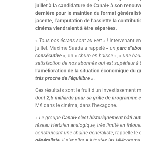
juillet à la candidature de Canal+ à son renouv
dernière pour le maintien du format généralist
jacente, l’amputation de l’assiette la contribut
cinéma viendraient à être séparées.
«
Tous nos écrans sont au vert
» ! Intervenant en
juillet, Maxime Saada a rappelé «
un
parc d’abo
consécutive
», un «
churn en baisse
», «
une hau
satisfaction de nos abonnés qui est supérieur à
l’amélioration de la situation économique du g
très proche de l’équilibre
».
Ces résultats sont le fruit d’un investissement 
dont
2,5 milliards pour sa grille de programme 
M€ dans le cinéma, dans l’hexagone.
«
Le groupe
Canal+ s’est historiquement bâti au
réseau Hertzien analogique, très limité en fréquen
construisant une chaîne généraliste
, rappelle le
généraliste
. Il s’applique à toutes les télécomm