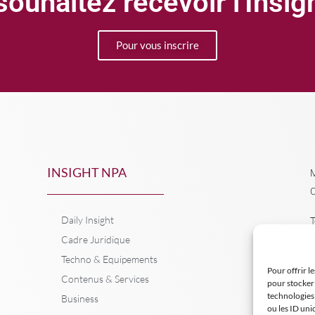
ouhaitez recevoir l'Insi
Pour vous inscrire
INSIGHT NPA
M
C
Daily Insight
T
Cadre Juridique
Techno & Equipements
Pour offrir l
Contenus & Services
pour stocker 
technologies
Business
ou les ID uni