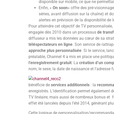
disponible sur mobile, ce que ne permettait
Enfin, «
On soon
» offre des pré-visionnage
séries, avant diffusion sur la chaîne) et do
alertes en prévision de la disponibilité de 
Pour atteindre cet objectif de TV personnalisée, 
engagée dès 2010 dans un processus
de trans
diffuseur a mis les données au cœur de sa str
téléspectateurs en ligne
. Son service de rattra
approche plus personnalisée
. Si le service, la
préalable, Channel 4 a mis en place une polit
l’enregistrement gratuit
. La
création d’un com
nom, le sexe, la date de naissance et l’adresse f
bénéficie de
services additionnels
: la
recomma
enregistrés. L’identification permet également 
TV linéaire, mais aussi de nombreux bonus et fo
effet été lancées depuis l’été 2014, générant plu
Cette logique de personnalisation/recommanda