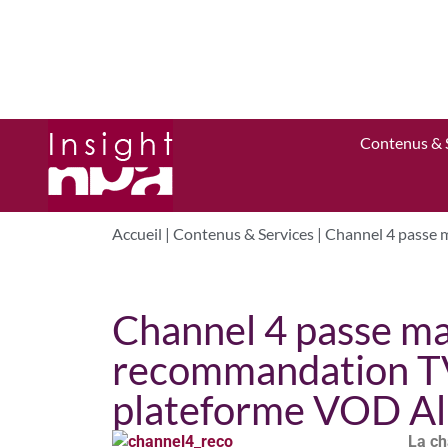
Contenus & 
Accueil
|
Contenus & Services
|
Channel 4 passe m
Channel 4 passe maî
recommandation TV
plateforme VOD Al
La ch