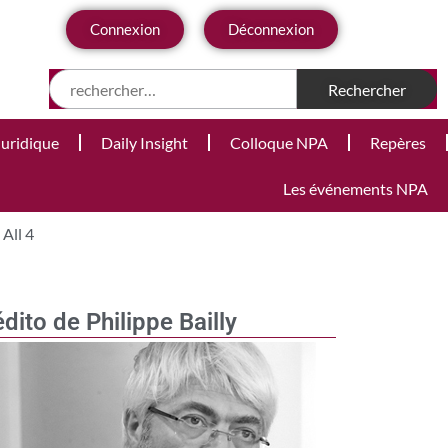
Connexion
Déconnexion
Juridique
Daily Insight
Colloque NPA
Repères
Les événements NPA
All 4
édito de Philippe Bailly