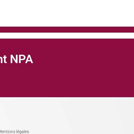
ght NPA
entions légales