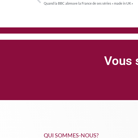
Quand la BBC abreuve la France de ses séries « made in UK »
Vous s
QUI SOMMES-NOUS?