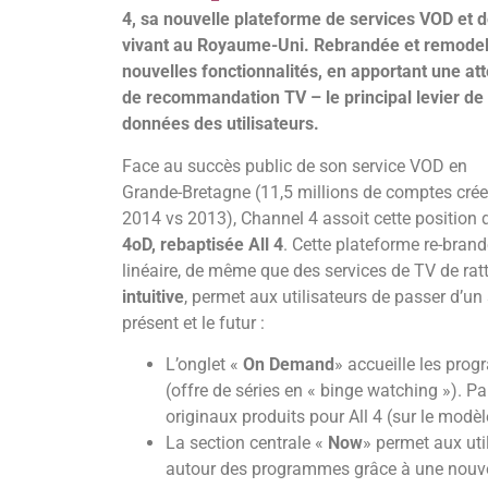
4, sa nouvelle plateforme de services VOD et de
vivant au Royaume-Uni. Rebrandée et remodelé
nouvelles fonctionnalités, en apportant une att
de recommandation TV – le principal levier de 
données des utilisateurs.
Face au succès public de son service VOD en
Grande-Bretagne (11,5 millions de comptes crées
2014 vs 2013), Channel 4 assoit cette position
4oD, rebaptisée All 4
. Cette plateforme re-brand
linéaire, de même que des services de TV de rat
intuitive
, permet aux utilisateurs de passer d’un 
présent et le futur :
L’onglet «
On Demand
» accueille les prog
(offre de séries en « binge watching »). P
originaux produits pour All 4 (sur le modèl
La section centrale «
Now
» permet aux uti
autour des programmes grâce à une nouvelle