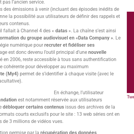
 pas l’ancien service.
s des émissions à venir (incluant des épisodes inédits de
nne la possibilité aux utilisateurs de définir des rappels et
leurs contenus.
il fallait à Channel 4 des «
datas
». La chaîne s’est ainsi
formation du groupe audiovisuel en «Data Company »
. Le
atégie numérique pour
recruter et fidéliser ses
page est donc devenu l’outil principal d’une
nouvelle
ncé en 2006, reste accessible à tous sans authentification
ique cohérente pour développer au maximum
pte (My4)
permet de s’identifier à chaque visite (avec le
acultative).
En échange, l’utilisateur
Tw
ndation
est notamment réservée aux utilisateurs
de
débloquer certains contenus
issus des archives de la
rmats courts exclusifs pour le site : 13 web séries ont en
s de 3 millions de vidéos vues.
tion permise par la
récupération des données