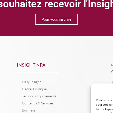
ouhaitez recevoir l'Insi
Pour vous inscrire
INSIGHT NPA
M
C
Daily Insight
T
Cadre Juridique
Techno & Equipements
Pour offrir l
Contenus & Services
pour stocker 
technologies
Business