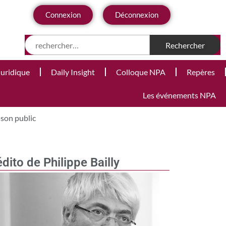
Connexion
Déconnexion
Juridique
Daily Insight
Colloque NPA
Repères
Les événements NPA
 son public
édito de Philippe Bailly