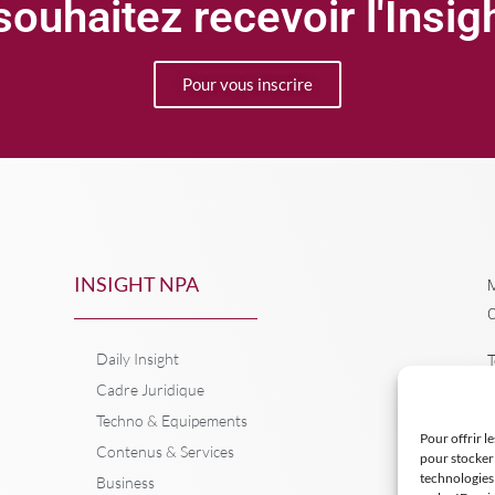
ouhaitez recevoir l'Insi
Pour vous inscrire
INSIGHT NPA
M
C
Daily Insight
T
Cadre Juridique
Techno & Equipements
Pour offrir l
Contenus & Services
pour stocker 
technologies
Business