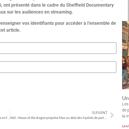
 ont présenté dans le cadre du Sheffield Documentary
avaux sur les audiences en streaming.
renseigner vos identifiants pour accéder à l’ensemble de
cet article.
Un 
Les
de p
SUIVANT
la 
L’offre d’AVoD et de FAST passe le cap des 300 chaînes disponibles en français
VoD : House of the dragon propulse Max au-delà des 4 points de part des visionnages
Lire 