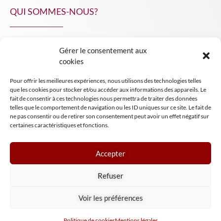
QUI SOMMES-NOUS?
Gérer le consentement aux
NPA Conseil
cookies
Contact
Pour offrir les meilleures expériences, nous utilisons des technologies telles
INSIGHT NPA
que les cookies pour stocker et/ou accéder aux informations des appareils. Le
fait de consentir à ces technologies nous permettra de traiter des données
telles que le comportement de navigation ou les ID uniques sur ce site. Le fait de
ne pas consentir ou de retirer son consentement peut avoir un effet négatif sur
certaines caractéristiques et fonctions.
Accepter
Mentions légales
Refuser
Conditions générales de vente
Tous droits réservés NPA Conseil
Voir les préférences
2024
Politique de cookies
Mentions légales