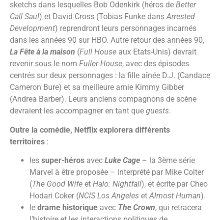
sketchs dans lesquelles Bob Odenkirk (héros de
Better
Call Saul
) et David Cross (Tobias Funke dans
Arrested
Development
) reprendront leurs personnages incarnés
dans les années 90 sur HBO. Autre retour des années 90,
La Fête à la maison
(
Full House
aux Etats-Unis) devrait
revenir sous le nom
Fuller House
, avec des épisodes
centrés sur deux personnages : la fille aînée D.J. (Candace
Cameron Bure) et sa meilleure amie Kimmy Gibber
(Andrea Barber). Leurs anciens compagnons de scène
devraient les accompagner en tant que
guests
.
Outre la comédie, Netflix explorera différents
territoires
:
les
super-héros
avec
Luke Cage
– la 3ème série
Marvel à être proposée – interprété par Mike Colter
(
The Good Wife
et
Halo: Nightfall
), et écrite par Cheo
Hodari Coker (
NCIS Los Angeles
et
Almost Human
).
le
drame historique
avec
The Crown
, qui retracera
l’histoire et les interactions politiques de