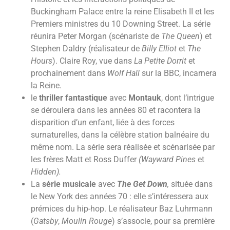
Buckingham Palace entre la reine Elisabeth II et les
Premiers ministres du 10 Downing Street. La série
réunira Peter Morgan (scénariste de
The Queen
) et
Stephen Daldry (réalisateur de
Billy Elliot
et
The
Hours
). Claire Roy, vue dans
La Petite Dorrit
et
prochainement dans
Wolf Hall
sur la BBC, incarnera
la Reine.
le
thriller fantastique
avec
Montauk
, dont l’intrigue
se déroulera dans les années 80 et racontera la
disparition d’un enfant, liée à des forces
surnaturelles, dans la célèbre station balnéaire du
même nom. La série sera réalisée et scénarisée par
les frères Matt et Ross Duffer
(Wayward Pines
et
Hidden).
La
série musicale
avec
The Get Down
,
située dans
le New York des années 70 : elle s’intéressera aux
prémices du hip-hop. Le réalisateur Baz Luhrmann
(
Gatsby
,
Moulin Rouge
) s’associe, pour sa première