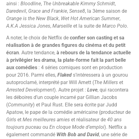
ainsi :
Bloodline
,
The Unbreakable Kimmy Schmidt
,
Daredevil
,
Grace and Frankie
,
Sense8
, la 3ème saison de
Orange is the New Black
,
Wet Hot American Summer
,
A.K.A Jessica Jones
,
Marseille
et la suite de
Marco Polo
.
A noter, le choix de Netflix de
confier son casting et sa
réalisation à de grandes figures du cinéma et du petit
écran
. Autre tendance,
à rebours de la tendance actuelle
à privilégier les
drama
, la plate-forme fait la part belle
aux comédies
: 4 séries comiques sont en production
pour 2016. Parmi elles,
Flaked
s’intéressera à un gourou
autoproclamé, interprété par Will Arnett (
The Millers
et
Arrested Development
). Autre projet :
Love
, qui racontera
les déboires d’un couple incarné par Gillian Jacobs
(
Community
) et Paul Rust. Elle sera écrite par Judd
Apatow, le pape de la comédie américaine (producteur de
Girls
et
Mes meilleures amies
et réalisateur de
40 ans
toujours puceau
ou
En cloque Mode d’emploi
). Netflix a
également commandé
With Bob and David
, une série de