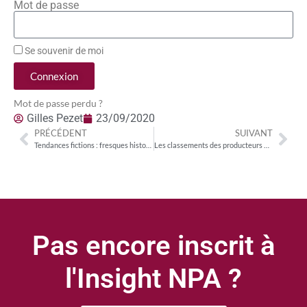
Mot de passe
Se souvenir de moi
Connexion
Mot de passe perdu ?
Gilles Pezet
23/09/2020
PRÉCÉDENT
SUIVANT
Tendances fictions : fresques historiques, faits divers et affaires de famille
Les classements des producteurs de fiction : Tetra Media (ITV) en tête côté TV ; France TV côté SVoD
Pas encore inscrit à
l'Insight NPA ?