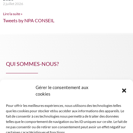
2 juillet 2026
Lire la suite »
Tweets by NPA CONSEIL
QUI SOMMES-NOUS?
Gérer le consentement aux
NPA Conseil
cookies
Contact
Pour offrir les meilleures expériences, nous utilisons des technologies telles
INSIGHT NPA
que les cookies pour stocker et/ou accéder aux informations des appareils. Le
fait de consentir à ces technologies nous permettra de traiter des données
telles que le comportement de navigation ou les ID uniques sur ce site. Le fait de
ne pas consentir ou de retirer son consentement peut avoir un effet négatif sur
certaines caractéristiques et fonctions.