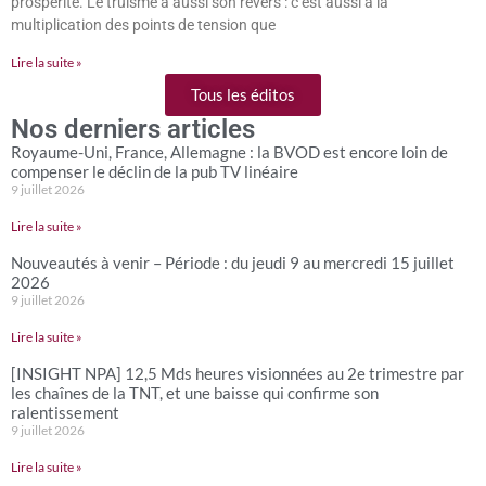
prospérité. Le truisme a aussi son revers : c’est aussi à la
multiplication des points de tension que
Lire la suite »
Tous les éditos
Nos derniers articles
Royaume-Uni, France, Allemagne : la BVOD est encore loin de
compenser le déclin de la pub TV linéaire
9 juillet 2026
Lire la suite »
Nouveautés à venir – Période : du jeudi 9 au mercredi 15 juillet
2026
9 juillet 2026
Lire la suite »
[INSIGHT NPA] 12,5 Mds heures visionnées au 2e trimestre par
les chaînes de la TNT, et une baisse qui confirme son
ralentissement
9 juillet 2026
Lire la suite »