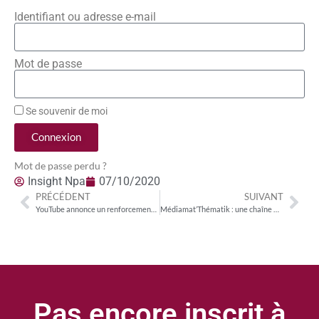
Identifiant ou adresse e-mail
Mot de passe
Se souvenir de moi
Connexion
Mot de passe perdu ?
Insight Npa
07/10/2020
PRÉCÉDENT
SUIVANT
YouTube annonce un renforcement de la protection des plus jeunes sur sa plateforme
Médiamat’Thématik : une chaîne mesurée sur trois est conventionnée à l’étranger
Pas encore inscrit à