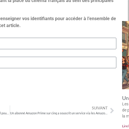
nt la place du cinéma français au sein des principales
renseigner vos identifiants pour accéder à l’ensemble de
cet article.
Un 
Les
SUIVANT
de p
SVoD : Paramount+ déjà présent dans 4 % des foyers ; léger recul pour Disney+
Un abonné Amazon Prime sur cinq a souscrit un service via les Amazon Channels
la 
Lire 