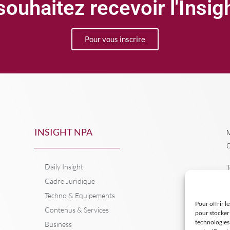
ouhaitez recevoir l'Insi
Pour vous inscrire
INSIGHT NPA
M
C
Daily Insight
T
Cadre Juridique
Techno & Equipements
Pour offrir l
Contenus & Services
pour stocker 
technologies
Business