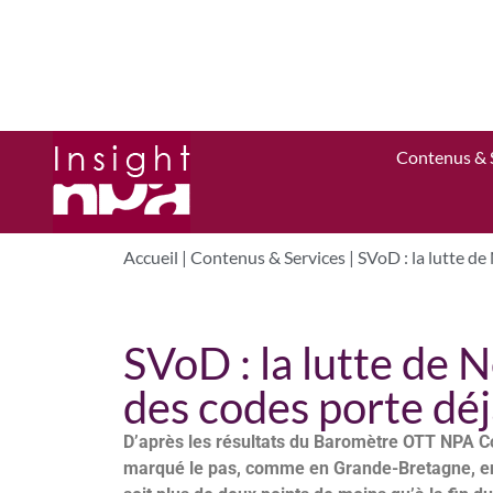
Contenus & 
Accueil
|
Contenus & Services
|
SVoD : la lutte de
SVoD : la lutte de N
des codes porte déjà
D’après les résultats du Baromètre OTT NPA Con
marqué le pas, comme en Grande-Bretagne, en 