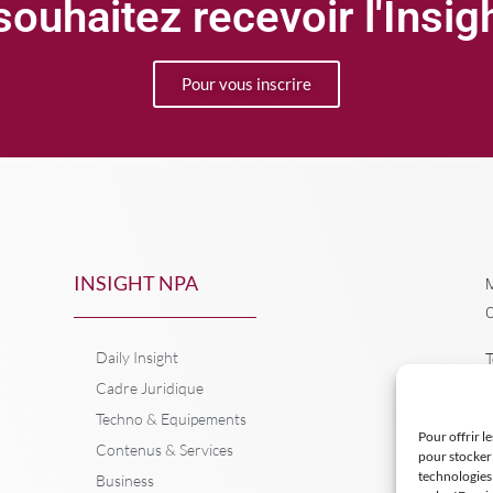
ouhaitez recevoir l'Insi
Pour vous inscrire
INSIGHT NPA
M
C
Daily Insight
T
Cadre Juridique
Techno & Equipements
Pour offrir l
Contenus & Services
pour stocker 
technologies
Business