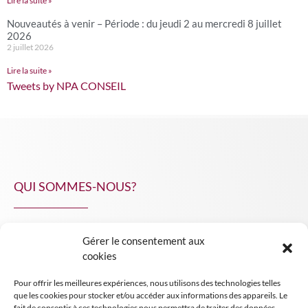
Lire la suite »
Nouveautés à venir – Période : du jeudi 2 au mercredi 8 juillet
2026
2 juillet 2026
Lire la suite »
Tweets by NPA CONSEIL
QUI SOMMES-NOUS?
Gérer le consentement aux
NPA Conseil
cookies
Contact
Pour offrir les meilleures expériences, nous utilisons des technologies telles
INSIGHT NPA
que les cookies pour stocker et/ou accéder aux informations des appareils. Le
fait de consentir à ces technologies nous permettra de traiter des données