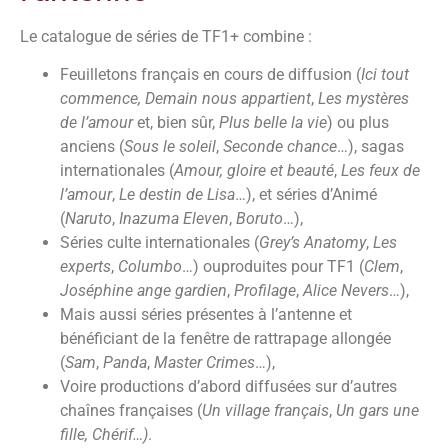
Le catalogue de séries de TF1+ combine :
Feuilletons français en cours de diffusion (
Ici tout
commence, Demain nous appartient
,
Les mystères
de l’amour
et, bien sûr,
Plus belle la vie
) ou plus
anciens (
Sous le soleil
,
Seconde chance
…), sagas
internationales (
Amour, gloire et beauté
,
Les feux de
l’amour
,
Le destin de Lisa
…), et séries d’Animé
(
Naruto
,
Inazuma Eleven
,
Boruto
…),
Séries culte internationales (
Grey’s Anatomy
,
Les
experts
,
Columbo
…) ouproduites pour TF1 (
Clem
,
Joséphine ange gardien
,
Profilage
,
Alice Nevers
…),
Mais aussi séries présentes à l’antenne et
bénéficiant de la fenêtre de rattrapage allongée
(
Sam
,
Panda
,
Master Crimes
…),
Voire productions d’abord diffusées sur d’autres
chaînes françaises (
Un village français
,
Un gars une
fille, Chérif…)
.