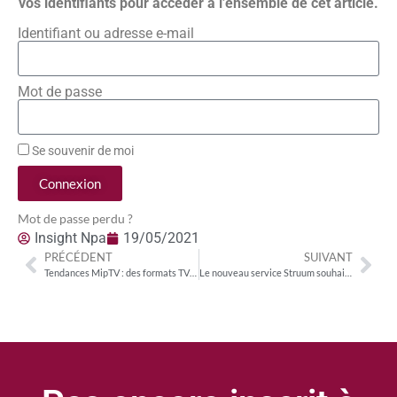
vos identifiants pour accéder à l’ensemble de cet article.
Identifiant ou adresse e-mail
Mot de passe
Se souvenir de moi
Connexion
Mot de passe perdu ?
Insight Npa
19/05/2021
PRÉCÉDENT
SUIVANT
Tendances MipTV : des formats TV inédits pour réconforter et rassembler en temps de crise
Le nouveau service Struum souhaite rationnaliser le paysage du streaming aux Etats-Unis