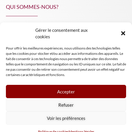
QUI SOMMES-NOUS?
Gérer le consentement aux
NPA Conseil
cookies
Contact
Pour offrir les meilleures expériences, nous utilisons des technologies telles
INSIGHT NPA
que les cookies pour stocker et/ou accéder aux informations des appareils. Le
fait de consentir à ces technologies nous permettra de traiter des données
telles que le comportement de navigation ou les ID uniques sur ce site. Le fait de
ne pas consentir ou de retirer son consentement peut avoir un effet négatif sur
certaines caractéristiques et fonctions.
Accepter
Mentions légales
Refuser
Conditions générales de vente
Tous droits réservés NPA Conseil
Voir les préférences
2024
Politique de cookies
Mentions légales