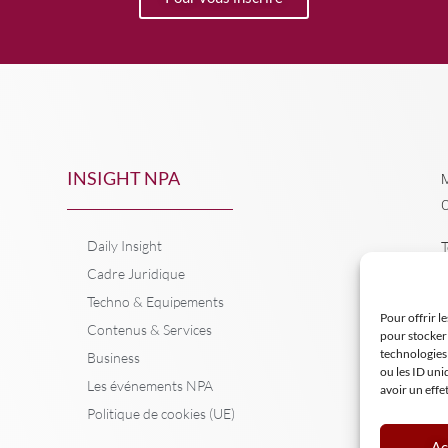
INSIGHT NPA
M
C
Daily Insight
T
Cadre Juridique
Techno & Equipements
Pour offrir l
Contenus & Services
pour stocker 
technologies
Business
ou les ID uni
Les événements NPA
avoir un effe
Politique de cookies (UE)
Ac