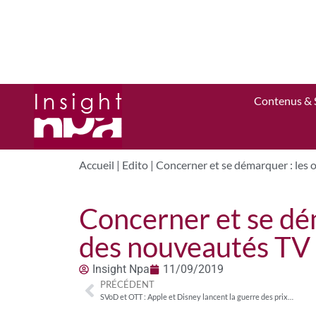
Contenus & 
Accueil
|
Edito
|
Concerner et se démarquer : les 
Concerner et se dém
des nouveautés TV 
Insight Npa
11/09/2019
PRÉCÉDENT
SVoD et OTT : Apple et Disney lancent la guerre des prix…