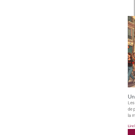
Un 
Les
de p
la 
Lire 