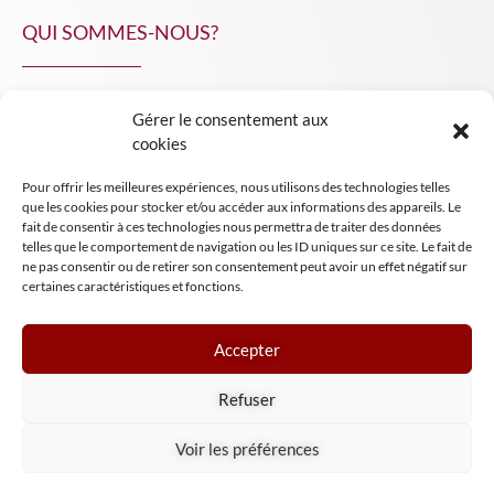
QUI SOMMES-NOUS?
Gérer le consentement aux
NPA Conseil
cookies
Contact
Pour offrir les meilleures expériences, nous utilisons des technologies telles
INSIGHT NPA
que les cookies pour stocker et/ou accéder aux informations des appareils. Le
fait de consentir à ces technologies nous permettra de traiter des données
telles que le comportement de navigation ou les ID uniques sur ce site. Le fait de
ne pas consentir ou de retirer son consentement peut avoir un effet négatif sur
certaines caractéristiques et fonctions.
Accepter
Mentions légales
Refuser
Conditions générales de vente
Tous droits réservés NPA Conseil
Voir les préférences
2024