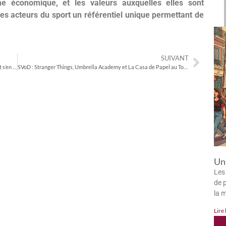
me économique, et les valeurs auxquelles elles sont
les acteurs du sport un référentiel unique permettant de
SUIVANT
Canal+ augmente ses prix pour accueillir Netflix. Pourquoi il faut s’en réjouir.
SVoD : Stranger Things, Umbrella Academy et La Casa de Papel au Top… en France comme au niveau mondial
Un 
Les
de p
la 
Lire 