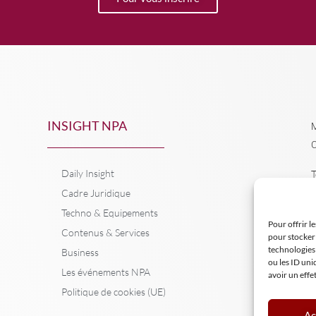
INSIGHT NPA
M
C
Daily Insight
T
Cadre Juridique
Techno & Equipements
Pour offrir l
Contenus & Services
pour stocker 
technologies
Business
ou les ID uni
Les événements NPA
avoir un effe
Politique de cookies (UE)
Ac