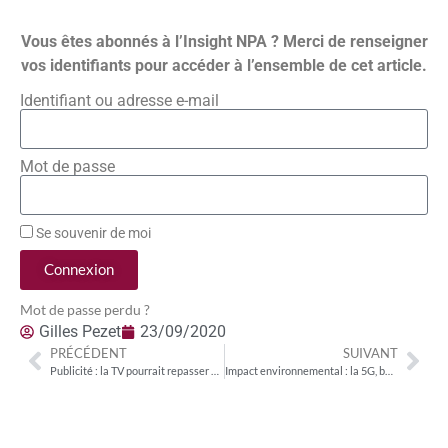
Vous êtes abonnés à l’Insight NPA ? Merci de renseigner
vos identifiants pour accéder à l’ensemble de cet article.
Identifiant ou adresse e-mail
Mot de passe
Se souvenir de moi
Connexion
Mot de passe perdu ?
Gilles Pezet
23/09/2020
PRÉCÉDENT
SUIVANT
Publicité : la TV pourrait repasser dans le vert dès le 2e semestre (NPA sur données BUMP)
Impact environnemental : la 5G, bouc émissaire du numérique sur les émissions de gaz à effet de serre