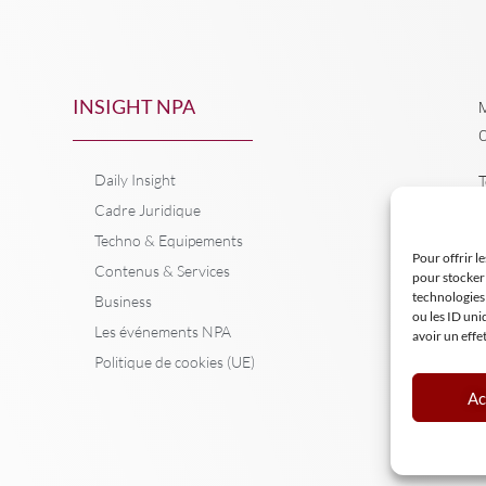
INSIGHT NPA
M
C
Daily Insight
T
Cadre Juridique
Techno & Equipements
Pour offrir l
Contenus & Services
pour stocker 
technologies
Business
ou les ID uni
Les événements NPA
avoir un effe
Politique de cookies (UE)
Ac