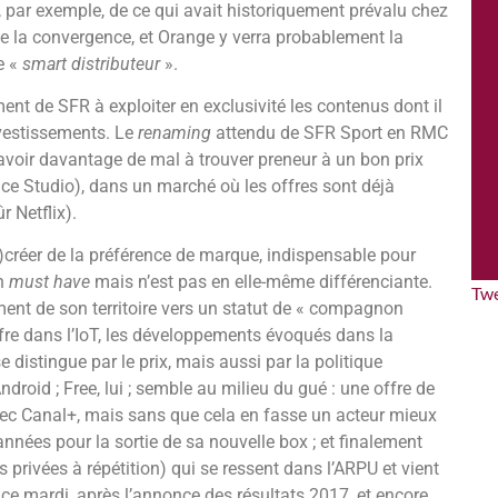
 par exemple, de ce qui avait historiquement prévalu chez
e la convergence, et Orange y verra probablement la
e «
smart distributeur
».
ent de SFR à exploiter en exclusivité les contenus dont il
nvestissements. Le
renaming
attendu de SFR Sport en RMC
t avoir davantage de mal à trouver preneur à un bon prix
ice Studio), dans un marché où les offres sont déjà
 Netflix).
re)créer de la préférence de marque, indispensable pour
un
must have
mais n’est pas en elle-même différenciante.
Tw
ment de son territoire vers un statut de « compagnon
ffre dans l’IoT, les développements évoqués dans la
e distingue par le prix, mais aussi par la politique
ndroid ; Free, lui ; semble au milieu du gué : une offre de
vec Canal+, mais sans que cela en fasse un acteur mieux
nnées pour la sortie de sa nouvelle box ; et finalement
s privées à répétition) qui se ressent dans l’ARPU et vient
 ce mardi, après l’annonce des résultats 2017, et encore