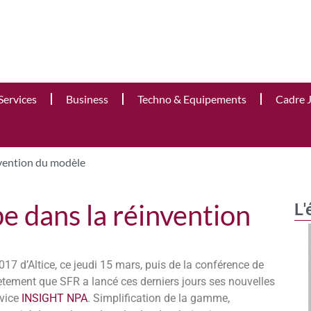
Services
Business
Techno & Equipements
Cadre 
nvention du modèle
e dans la réinvention
L'
017 d’Altice, ce jeudi 15 mars, puis de la conférence de
crètement que SFR a lancé ces derniers jours ses nouvelles
rvice
INSIGHT NPA
. Simplification de la gamme,