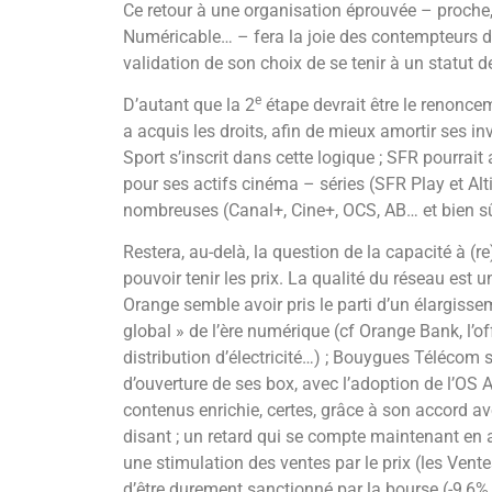
Ce retour à une organisation éprouvée – proche,
Numéricable… – fera la joie des contempteurs d
validation de son choix de se tenir à un statut d
e
D’autant que la 2
étape devrait être le renoncem
a acquis les droits, afin de mieux amortir ses i
Sport s’inscrit dans cette logique ; SFR pourrai
pour ses actifs cinéma – séries (SFR Play et Alt
nombreuses (Canal+, Cine+, OCS, AB… et bien sûr
Restera, au-delà, la question de la capacité à (
pouvoir tenir les prix. La qualité du réseau est 
Orange semble avoir pris le parti d’un élargisse
global » de l’ère numérique (cf Orange Bank, l’o
distribution d’électricité…) ; Bouygues Télécom s
d’ouverture de ses box, avec l’adoption de l’OS A
contenus enrichie, certes, grâce à son accord a
disant ; un retard qui se compte maintenant en a
une stimulation des ventes par le prix (les Vente
d’être durement sanctionné par la bourse (-9,6%