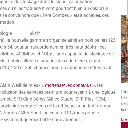
 capacité de stockage dans le cloud, valorisation
es qu’elles traduisent vont pourtant bien au-delà d’un
 se convaincre que « l’ère Combes » était achevée, ces
rmation.
nologie
tre), la nouvelle gamme s’organise ainsi en trois paliers (23
uis 54, pour un raccordement en très haut débit) : ces
 200Mbps, 400Mbps et 1Gbps, une capacité de stockage de
ls mobiles illimités pour les deux dernières, et par
 (210, 250 et 260 chaînes pour un abonnement très haut
Alain Weill de mieux «
monétiser les contenus
», les
Un 
d’inclusion des services premium pour revenir à une logique
Les
emble SFR Ciné Séries (Altice Studio, SFR Play, TCM,
de p
ovisoire, compte tenu de la référence à un tarif normal
la 
N Sports / SFR Sport, ou encore 10€/mois pour le
être systématiquement offert aux abonnés.
Lire 