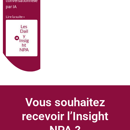
conversationnelle
par IA
Lire la suite »
Les
Dail
y
Insig
ht
NPA
Vous souhaitez
recevoir l’Insight