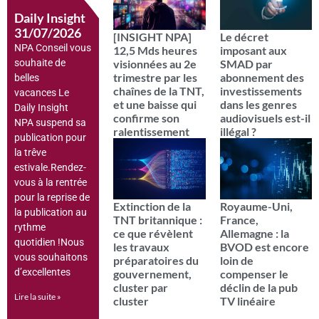
Daily Insight
31/07/2026
[INSIGHT NPA]
Le décret
NPA Conseil vous
12,5 Mds heures
imposant aux
visionnées au 2e
SMAD par
souhaite de
trimestre par les
abonnement des
belles
chaînes de la TNT,
investissements
vacances Le
et une baisse qui
dans les genres
Daily Insight
confirme son
audiovisuels est-il
NPA suspend sa
ralentissement
illégal ?
publication pour
la trêve
estivale.Rendez-
vous à la rentrée
pour la reprise de
Extinction de la
Royaume-Uni,
la publication au
TNT britannique :
France,
rythme
ce que révèlent
Allemagne : la
quotidien !Nous
les travaux
BVOD est encore
vous souhaitons
préparatoires du
loin de
d’excellentes
gouvernement,
compenser le
cluster par
déclin de la pub
Lire la suite »
cluster
TV linéaire