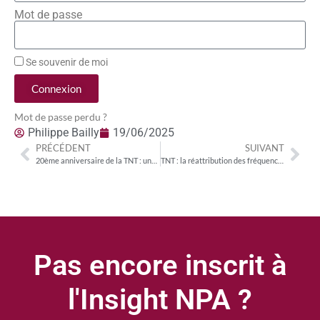
Mot de passe
Se souvenir de moi
Connexion
Mot de passe perdu ?
Philippe Bailly
19/06/2025
PRÉCÉDENT
SUIVANT
20ème anniversaire de la TNT : une approche originale en Allemagne qui mise sur le DVB-I pour défendre la visibilité des éditeurs nationaux
TNT : la réattribution des fréquences des chaînes payantes Canal+ ne devrait pas intervenir avant 2027
Pas encore inscrit à
l'Insight NPA ?