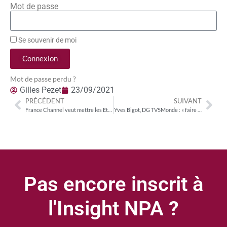
Mot de passe
Se souvenir de moi
Connexion
Mot de passe perdu ?
Gilles Pezet
23/09/2021
PRÉCÉDENT
SUIVANT
France Channel veut mettre les Etats-Unis à l’heure du (French) culturetainement !
Yves Bigot, DG TV5Monde : « faire adhérer la Principauté de Monaco à TV5MONDE est mon objectif principal »
Pas encore inscrit à
l'Insight NPA ?