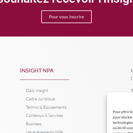
Pour vous inscrire
INSIGHT NPA
M
C
Daily Insight
T
Cadre Juridique
Techno & Equipements
Pour offrir l
Contenus & Services
pour stocker 
technologies
Business
ou les ID uni
Les événements NPA