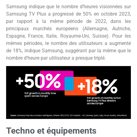
Samsung indique que le nombre d’heures visionnées sur
Samsung TV Plus a progressé de 50% en octobre 2023,
par rapport à la même période de 2022, dans les
principaux marchés européens (Allemagne, Autriche,
Espagne, France, Italie, Royaume-Uni, Suisse). Pour les
mêmes périodes, le nombre des utilisateurs a augmenté
de 18%, indique Samsung, suggérant par la même que le
nombre d’heure par utilisateur a presque triplé.
Techno et équipements