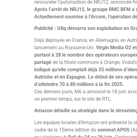
renouveler l’autorisation de NRJ12, annoncée fin 
Après l’arrêt de NRJ12, le groupe RMC BFM a 
Actuellement soumise à l’Arcom, l’opération devra
Publicité : Utiq démarre son exploitation en G
Déjà déployée en France, en Allemagne, en Autr
lancement au Royaume-Uni.
Virgin Media O2 et
portant à 28 le nombre des opérateurs européen
partagé
de la filiale commune à Orange, Vodaf
indiqué qu’elle comptait déjà 55 millions d’ide
Autriche et en Espagne. Le début de ses opéra
d’atteindre 70 à 80 millions à la fin 2025.
Ces derniers jours, M6 a annoncé le 18 juin avoi
un premier temps, sur le site de RTL.
Amazon détaille sa stratégie dans le streamin
Les équipes locales d’Amazon ont présenté la st
cadre de la 15ème édition du
sommet APOS
(As