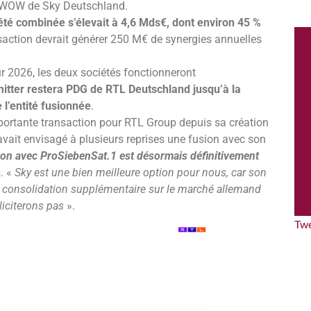
g WOW de Sky Deutschland.
iété combinée s’élevait à 4,6 Mds€, dont environ 45 %
nsaction devrait générer 250 M€ de synergies annuelles
r 2026, les deux sociétés fonctionneront
tter restera PDG de RTL Deutschland jusqu’à la
e l’entité fusionnée
.
mportante transaction pour RTL Group depuis sa création
 avait envisagé à plusieurs reprises une fusion avec son
sion avec ProSiebenSat.1 est désormais définitivement
. «
Sky est une bien meilleure option pour nous, car son
e consolidation supplémentaire sur le marché allemand
lliciterons pas
».
Tw