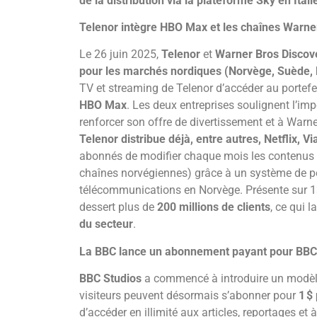
de la distribution via la plateforme Sky en Itali
Telenor intègre HBO Max et les chaînes Warner
Le 26 juin 2025,
Telenor
et
Warner Bros Discov
pour les marchés nordiques (Norvège, Suède,
TV et streaming de Telenor d’accéder au portefe
HBO Max
. Les deux entreprises soulignent l’im
renforcer son offre de divertissement et à Warn
Telenor distribue déjà, entre autres, Netflix, 
abonnés de modifier chaque mois les contenus
chaînes norvégiennes) grâce à un système de p
télécommunications en Norvège. Présente sur 13
dessert plus de
200 millions de clients
, ce qui l
du secteur
.
La BBC lance un abonnement payant pour BBC
BBC Studios
a commencé à introduire un modèl
visiteurs peuvent désormais s’abonner pour
1
$
d’accéder en illimité aux articles, reportages e