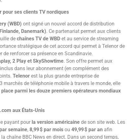
e
.
 pour ses clients TV nordiques
ery (WBD)
ont signé un nouvel accord de distribution
 Finlande, Danemark)
. Ce partenariat permet aux clients
uille de
chaînes TV de WBD
et au service de streaming
portance stratégique de cet accord qui permet à Telenor de
er de renforcer sa présence en Scandinavie.
Viaplay, 2 Play et SkyShowtime
. Son offre permet aux
 inclus dans leur abonnement (en complément des
oints.
Telenor
est la plus grande entreprise de
 marchés de téléphonie mobile à travers le monde, elle
a
place parmi les douze premiers opérateurs mondiaux
.com aux États-Unis
e payant pour
la version américaine
de son site web. Les
 par semaine
,
8,99
$ par mois
ou
49,99
$ par an
afin
t à la chaîne BBC News en direct. Dans un second temps,