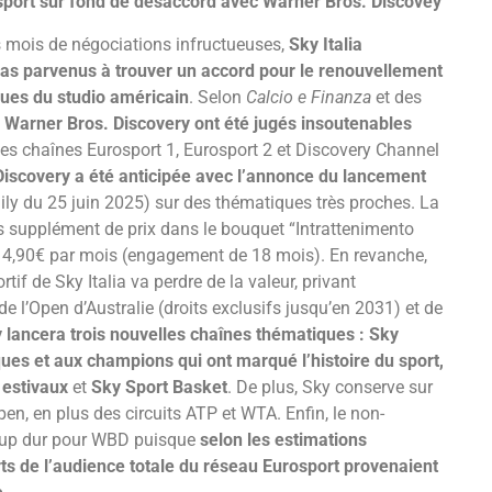
urosport sur fond de désaccord avec Warner Bros. Discovey
s mois de négociations infructueuses,
Sky Italia
as parvenus à trouver un accord pour le renouvellement
ques du studio américain
. Selon
Calcio e Finanza
et des
 Warner Bros. Discovery ont été jugés insoutenables
, les chaînes Eurosport 1, Eurosport 2 et Discovery Channel
Discovery a été anticipée avec l’annonce du lancement
aily du 25 juin 2025) sur des thématiques très proches. La
ans supplément de prix dans le bouquet “Intrattenimento
e 14,90€ par mois (engagement de 18 mois). En revanche,
tif de Sky Italia va perdre de la valeur, privant
 l’Open d’Australie (droits exclusifs jusqu’en 2031) et de
 lancera trois nouvelles chaînes thématiques : Sky
s et aux champions qui ont marqué l’histoire du sport,
 estivaux
et
Sky Sport Basket
. De plus, Sky conserve sur
pen, en plus des circuits ATP et WTA. Enfin, le non-
coup dur pour WBD puisque
selon les estimations
rts de l’audience totale du réseau Eurosport provenaient