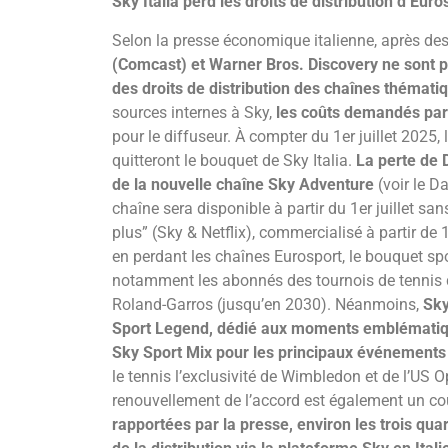
Sky Italia perd les droits de distribution d’E
Selon la presse économique italienne, après de
(Comcast) et Warner Bros. Discovery ne sont p
des droits de distribution des chaînes thémati
sources internes à Sky,
les coûts demandés par
pour le diffuseur. À compter du 1er juillet 2025
quitteront le bouquet de Sky Italia.
La perte de 
de la nouvelle chaîne Sky Adventure
(voir le D
chaîne sera disponible à partir du 1er juillet s
plus” (Sky & Netflix), commercialisé à partir d
en perdant les chaînes Eurosport, le bouquet spor
notamment les abonnés des tournois de tennis de
Roland-Garros (jusqu’en 2030). Néanmoins,
Sky
Sport Legend, dédié aux moments emblématique
Sky Sport Mix pour les principaux événements
le tennis l’exclusivité de Wimbledon et de l’US O
renouvellement de l’accord est également un 
rapportées par la presse, environ les trois qua