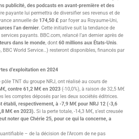
s publicité, des podcasts en avant-première et des
re payante lui permettra de diversifier ses revenus et de
evance annuelle de
174,50 £
par foyer au Royaume-Uni,
urces l’an dernier
. Cette initiative suit la tendance de
ervices payants. BBC.com, relancé l’an dernier après de
siteurs dans le monde
, dont
60 millions aux États-Unis
.
, BBC World Service…) resteront disponibles, financés par
tes d’exploitation en 2024
 pôle TNT du groupe NRJ, ont réalisé au cours de
 M€, contre 61,2 M€ en 2023
(-10,0%), à raison de 32,5 M€
s les comptes déposés par les deux sociétés éditrices.
st établi, respectivement, à -7,9 M€ pour NRJ 12 (-3,6
7,8 M€ en 2023).
Si la perte totale, -14,3 M€, s’est creusée
peut noter que Chérie 25, pour ce qui la concerne, a
quantifiable – de la décision de l’Arcom de ne pas