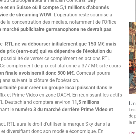
iété du câbloopérateur américain Comcast.
Sky
e et en Suisse où il compte 5,1 millions d’abonnés
ervice de streaming WOW
. L’opération reste soumise à
t de la concentration des médias, notamment de l’Office
le marché publicitaire germanophone ne devrait pas
xe.
RTL ne va débourser initialement que 150 M€ mais
 prix (earn-out) qui va dépendre de l’évolution du
 possibilité de verser ce complément en actions RTL
Ce complément de prix est plafonné à 377 M€ si le cours
on finale avoisinerait donc 500 M€
. Comcast pourra
 ans suivant la clôture de l’opération.
rtunité pour créer un groupe local puissant dans le
tflix et Prime Video en zone DACH. En réunissant les actifs
TL Deutschland comptera environ
11,5 millions
Un 
nant le
numéro 3 du marché derrière Prime Video et
Les
de p
la 
t, RTL aura le droit d’utiliser la marque Sky dans la
et diversifiant donc son modèle économique. En
Lire 