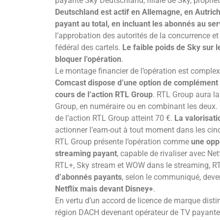
payante Sky Deutschland, filiale de Sky, propr
Deutschland est actif en Allemagne, en Autrich
payant au total, en incluant les abonnés au s
l’approbation des autorités de la concurrence e
fédéral des cartels.
Le faible poids de Sky sur 
bloquer l’opération
.
Le montage financier de l’opération est comple
Comcast dispose d’une option de complément de
cours de l’action RTL Group
. RTL Group aura la
Group, en numéraire ou en combinant les deux. 
de l’action RTL Group atteint 70 €.
La valorisati
actionner l’earn-out à tout moment dans les cinq
RTL Group présente l’opération comme
une oppo
streaming payant
, capable de rivaliser avec Ne
RTL+, Sky stream et WOW dans le streaming, R
d’abonnés payants
, selon le communiqué, deve
Netflix mais devant Disney+
.
En vertu d’un accord de licence de marque distinc
région DACH devenant opérateur de TV payante 