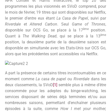
NPA Conseil et Harris Interactive, le top 20 des
programmes les plus visionnés en SVoD comprend, pour
le mois de février, 19 titres qui sont disponibles sur Netflix,
le premier d’entre eux étant
La Casa de Papel
, suivi par
Riverdale
et
Altered Carbon
. Seul
Game of Thrones
,
ème
disponible sur OCS Go, se place à la 17
position.
ème
Quant à
The Walking Dead
, qui se place à la 13
position, la deuxième partie de la deuxième saison est
disponible en simultanée avec les Etats-Unis sur OCS Go,
alors que les précédentes sont accessibles via Netflix.
A part la présence de certains titres incontournables en ce
moment comme
La casa de papel
ou
Riverdale
dans les
deux classements, la SVoD
[1]
semble plus à même d’être
consommée pour les adeptes du binge-watching, les
services disposant de séries déjà terminées et/ou aux
nombreuses saisons, permettant d’enchaîner plusieurs
épisodes à la suite, comme
How I met your mother,