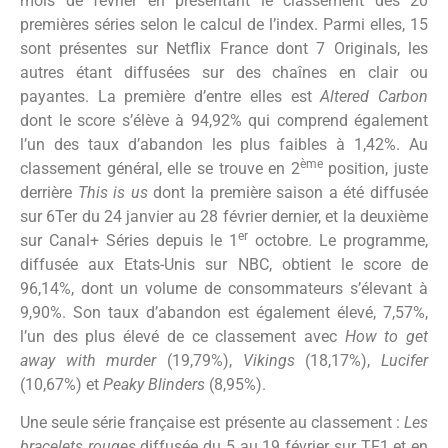
mois de février en présentant le classement des 20
premières séries selon le calcul de l’index. Parmi elles, 15
sont présentes sur Netflix France dont 7 Originals, les
autres étant diffusées sur des chaînes en clair ou
payantes. La première d’entre elles est
Altered Carbon
dont le score s’élève à 94,92% qui comprend également
l’un des taux d’abandon les plus faibles à 1,42%. Au
ème
classement général, elle se trouve en 2
position, juste
derrière
This is us
dont la première saison a été diffusée
sur 6Ter du 24 janvier au 28 février dernier, et la deuxième
er
sur Canal+ Séries depuis le 1
octobre. Le programme,
diffusée aux Etats-Unis sur NBC, obtient le score de
96,14%, dont un volume de consommateurs s’élevant à
9,90%. Son taux d’abandon est également élevé, 7,57%,
l’un des plus élevé de ce classement avec
How to get
away with murder
(19,79%),
Vikings
(18,17%),
Lucifer
(10,67%) et
Peaky Blinders
(8,95%).
Une seule série française est présente au classement :
Les
bracelets rouges
diffusée du 5 au 19 février sur TF1 et en