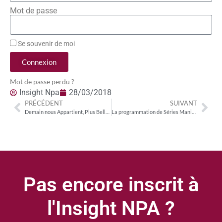
Mot de passe
Se souvenir de moi
Connexion
Mot de passe perdu ?
Insight Npa
28/03/2018
PRÉCÉDENT
SUIVANT
Demain nous Appartient, Plus Belle la Vie : le feuilleton français en SVoD
La programmation de Séries Mania dévoilée
Pas encore inscrit à
l'Insight NPA ?