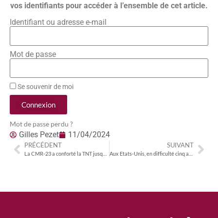
vos identifiants pour accéder à l’ensemble de cet article.
Identifiant ou adresse e-mail
Mot de passe
Se souvenir de moi
Connexion
Mot de passe perdu ?
Gilles Pezet
11/04/2024
PRÉCÉDENT
SUIVANT
La CMR-23 a conforté la TNT jusqu’en 2031 ; plus de 40 % des Français utilisent encore l’antenne-râteau
Aux Etats-Unis, en difficulté cinq ans après son lancement, NextGen TV ne baisse pas les bras