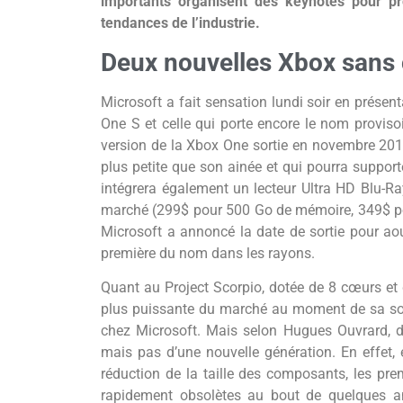
importants organisent des keynotes pour pré
tendances de l’industrie.
Deux nouvelles Xbox sans
Microsoft a fait sensation lundi soir en prése
One S et celle qui porte encore le nom proviso
version de la
Xbox One sortie en novembre 2013
plus petite que son ainée et qui pourra suppor
intégrera également un lecteur Ultra HD Blu-Ra
marché (299$ pour 500 Go de mémoire, 349$ pou
Microsoft a annoncé la date de sortie pour a
première du nom dans les rayons.
Quant au Project Scorpio, dotée de 8 cœurs et 
plus puissante du marché au moment de sa sor
chez Microsoft. Mais selon Hugues Ouvrard, di
mais pas d’une nouvelle génération. En effet,
réduction de la taille des composants, les pre
rapidement obsolètes au bout de quelques an