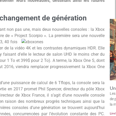
senter leurs nouveautés, dessinant ainsi les futures
 changement de génération
ntant non pas une, mais deux nouvelles consoles : la Xbox
ire de « Project Scorpio ». La première sera une nouvelle
, 40 fois
ter de la vidéo 4K et les contrastes dynamiques HDR. Elle
y faisant d’elle le lecteur de salon UHD le moins cher du
r 1 To et 399$ pour 2 To). A terme, la Xbox One S, dont
out 2016, viendra remplacer progressivement la Xbox One
d’une puissance de calcul de 6 Tflops, la console sera la
Un 
tie en 2017 promet Phil Spencer, directeur du pôle Xbox
Les
recteur de Xbox France, il s’agit d’une nouvelle console
de p
 en raison des nombreux progrès techniques ainsi que la
la 
mières consoles d’une génération se trouvent aujourd’hui
Lire 
nées, concurrencées par l’évolution constante des PC.