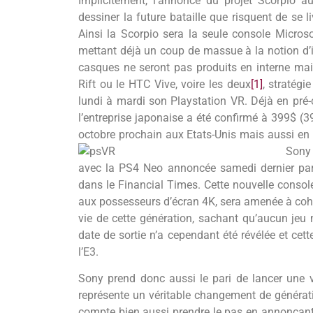
Implicitement, l’annonce du projet Scorpio a
dessiner la future bataille que risquent de se li
Ainsi la Scorpio sera la seule console Microso
mettant déjà un coup de massue à la notion d’i
casques ne seront pas produits en interne mai
Rift ou le HTC Vive, voire les deux
[1]
, stratégi
lundi à mardi son Playstation VR. Déjà en pr
l’entreprise japonaise a été confirmé à 399$ (3
octobre prochain aux Etats-Unis mais aussi en
Sony 
avec la PS4 Neo annoncée samedi dernier par
dans le Financial Times. Cette nouvelle consol
aux possesseurs d’écran 4K, sera amenée à cohab
vie de cette génération, sachant qu’aucun je
date de sortie n’a cependant été révélée et cett
l’E3.
Sony prend donc aussi le pari de lancer une v
représente un véritable changement de générat
compte bien aussi prendre le pas en annonçant l