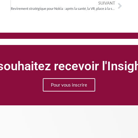
SUIVANT
Revirement stratégique pour Nokia : après la santé, la VR, place à la smart-home
ouhaitez recevoir l'Insi
Pour vous inscrire