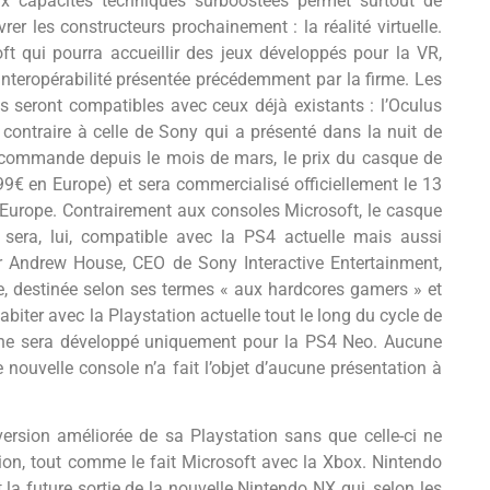
ux capacités techniques surboostées permet surtout de
vrer les constructeurs prochainement : la réalité virtuelle.
ft qui pourra accueillir des jeux développés pour la VR,
nteropérabilité présentée précédemment par la firme. Les
s seront compatibles avec ceux déjà existants : l’Oculus
e contraire à celle de Sony qui a présenté dans la nuit de
é-commande depuis le mois de mars, le prix du casque de
99€ en Europe) et sera commercialisé officiellement le 13
 Europe. Contrairement aux consoles Microsoft, le casque
sera, lui, compatible avec la PS4 actuelle mais aussi
 Andrew House, CEO de Sony Interactive Entertainment,
e, destinée selon ses termes « aux hardcores gamers » et
iter avec la Playstation actuelle tout le long du cycle de
u ne sera développé uniquement pour la PS4 Neo. Aucune
e nouvelle console n’a fait l’objet d’aucune présentation à
ersion améliorée de sa Playstation sans que celle-ci ne
ion, tout comme le fait Microsoft avec la Xbox. Nintendo
a future sortie de la nouvelle Nintendo NX qui, selon les