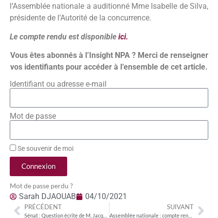
l’Assemblée nationale a auditionné Mme Isabelle de Silva,
présidente de l’Autorité de la concurrence.
Le compte rendu est disponible
ici.
Vous êtes abonnés à l’Insight NPA ? Merci de renseigner
vos identifiants pour accéder à l’ensemble de cet article.
Identifiant ou adresse e-mail
Mot de passe
Se souvenir de moi
Connexion
Mot de passe perdu ?
Sarah DJAOUAB
04/10/2021
PRÉCÉDENT
SUIVANT
Sénat : Question écrite de M. Jacques Grosperrin (LR) sur l’exercice de l’activité d’opérateur de télécommunications en France
Assemblée nationale : compte rendu de l’audition de Joëlle Toledan et Benjamin Sabbah lors de la mission d’information sur l’application du droit voisin au bénéfice des agences