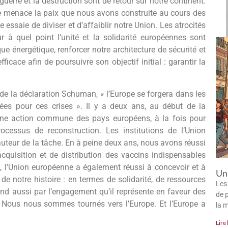
 guerre et la destruction sont de retour sur notre continent.
ne menace la paix que nous avons construite au cours des
essaie de diviser et d’affaiblir notre Union. Les atrocités
 à quel point l’unité et la solidarité européennes sont
ue énergétique, renforcer notre architecture de sécurité et
icace afin de poursuivre son objectif initial : garantir la
de la déclaration Schuman, « l’Europe se forgera dans les
ées pour ces crises ». Il y a deux ans, au début de la
e action commune des pays européens, à la fois pour
cessus de reconstruction. Les institutions de l’Union
uteur de la tâche. En à peine deux ans, nous avons réussi
quisition et de distribution des vaccins indispensables
, l’Union européenne a également réussi à concevoir et à
Un 
e notre histoire : en termes de solidarité, de ressources
Les
and aussi par l’engagement qu’il représente en faveur des
de p
 Nous nous sommes tournés vers l’Europe. Et l’Europe a
la 
Lire 