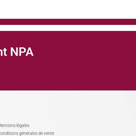
ght NPA
entions légales
onditions générales de vente