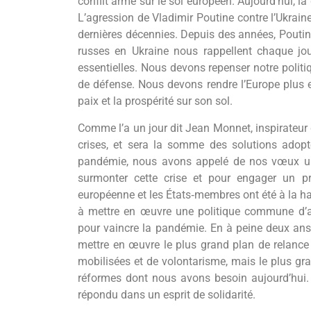
conflit armé sur le sol européen. Aujourd’hui, la
L’agression de Vladimir Poutine contre l’Ukrai
dernières décennies. Depuis des années, Poutine 
russes en Ukraine nous rappellent chaque jour
essentielles. Nous devons repenser notre politiq
de défense. Nous devons rendre l’Europe plus eff
paix et la prospérité sur son sol.
Comme l’a un jour dit Jean Monnet, inspirateur 
crises, et sera la somme des solutions adopt
pandémie, nous avons appelé de nos vœux un
surmonter cette crise et pour engager un pro
européenne et les États‐membres ont été à la ha
à mettre en œuvre une politique commune d’ac
pour vaincre la pandémie. En à peine deux ans
mettre en œuvre le plus grand plan de relance d
mobilisées et de volontarisme, mais le plus gr
réformes dont nous avons besoin aujourd’hui.
répondu dans un esprit de solidarité.