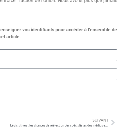
 renforcer l’action de l’Union. Nous avons plus que jamais
renseigner vos identifiants pour accéder à l’ensemble de
cet article.
SUIVANT
Législatives : les chances de réélection des spécialistes des médias et du numérique