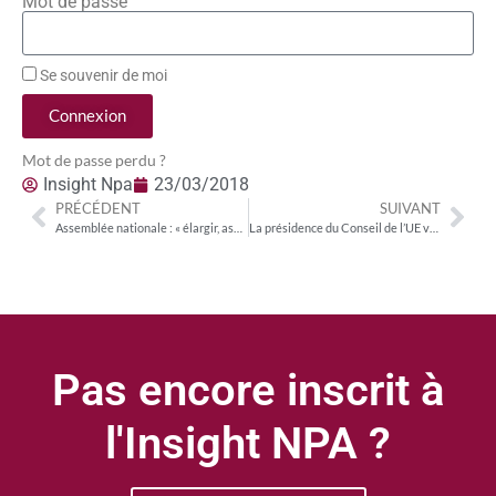
Mot de passe
Se souvenir de moi
Connexion
Mot de passe perdu ?
Insight Npa
23/03/2018
PRÉCÉDENT
SUIVANT
Assemblée nationale : « élargir, assouplir, et simplifier » la règlementation, les trois mots d’ordre de Nicolas Curien
La présidence du Conseil de l’UE veut assouplir le réglement ePrivacy
Pas encore inscrit à
l'Insight NPA ?