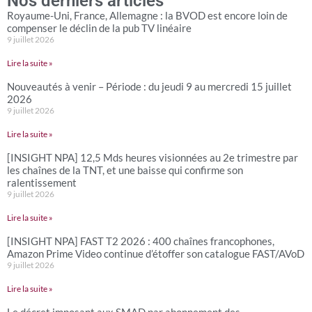
Nos derniers articles
Royaume-Uni, France, Allemagne : la BVOD est encore loin de
compenser le déclin de la pub TV linéaire
9 juillet 2026
Lire la suite »
Nouveautés à venir – Période : du jeudi 9 au mercredi 15 juillet
2026
9 juillet 2026
Lire la suite »
[INSIGHT NPA] 12,5 Mds heures visionnées au 2e trimestre par
les chaînes de la TNT, et une baisse qui confirme son
ralentissement
9 juillet 2026
Lire la suite »
[INSIGHT NPA] FAST T2 2026 : 400 chaînes francophones,
Amazon Prime Video continue d’étoffer son catalogue FAST/AVoD
9 juillet 2026
Lire la suite »
Le décret imposant aux SMAD par abonnement des