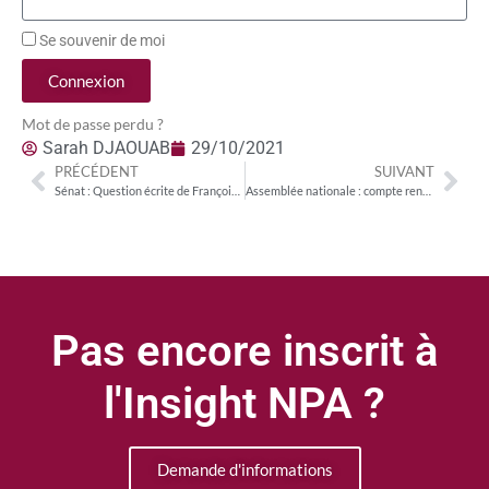
Se souvenir de moi
Connexion
Mot de passe perdu ?
Sarah DJAOUAB
29/10/2021
PRÉCÉDENT
SUIVANT
Sénat : Question écrite de Françoise Férat (UC) sur l’exclusion des produits d’appellation d’origine protégée ou d’indication géographique protégée dans le nutri-score
Assemblée nationale : compte rendu de l’examen des crédits Culture, Médias et Avances sur l’audiovisuel public par la commission culture le 26 octobre 2021
Pas encore inscrit à
l'Insight NPA ?
Demande d'informations