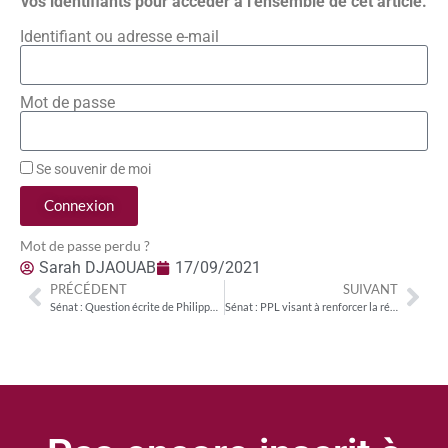
vos identifiants pour accéder à l’ensemble de cet article.
Identifiant ou adresse e-mail
Mot de passe
Se souvenir de moi
Connexion
Mot de passe perdu ?
Sarah DJAOUAB
17/09/2021
PRÉCÉDENT
SUIVANT
Sénat : Question écrite de Philippe Mouiller (LR) sur les difficultés financières auxquelles doivent faire face les radios locales associatives
Sénat : PPL visant à renforcer la régulation environnementale du numérique par l’Arcep