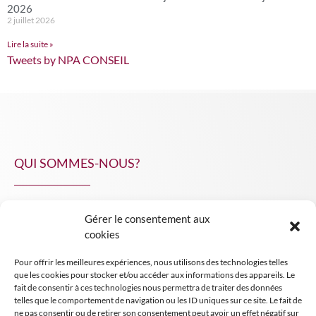
2026
2 juillet 2026
Lire la suite »
Tweets by NPA CONSEIL
QUI SOMMES-NOUS?
Gérer le consentement aux
NPA Conseil
cookies
Contact
Pour offrir les meilleures expériences, nous utilisons des technologies telles
INSIGHT NPA
que les cookies pour stocker et/ou accéder aux informations des appareils. Le
fait de consentir à ces technologies nous permettra de traiter des données
telles que le comportement de navigation ou les ID uniques sur ce site. Le fait de
ne pas consentir ou de retirer son consentement peut avoir un effet négatif sur