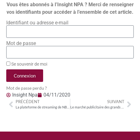
Vous êtes abonnés à l’Insight NPA ? Merci de renseigner
vos identifiants pour accéder à l’ensemble de cet article.
Identifiant ou adresse e-mail
Mot de passe
Se souvenir de moi
Connexion
Mot de passe perdu ?
Insight Npa
04/11/2020
PRÉCÉDENT
SUIVANT
La plateforme de streaming de NBCUniversal Peacock revendique 22 millions d’inscrits
Le marché publicitaire des grands médias est en recul de plus de 22% sur les neuf premiers mois de l’année 2020