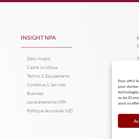
INSIGHT NPA
M
C
Daily Insight
T
Cadre Juridique
Techno & Equipements
Pour offrir l
Contenus & Services
pour stocker 
technologies
Business
ou les ID uni
Les événements NPA
avoir un effe
Politique de cookies (UE)
Ac