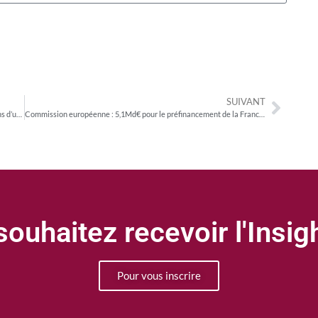
SUIVANT
Commission européenne : quatre nouveaux appels à propositions d’une valeur de 12 millions d’euros en faveur des médias d’information et de la sphère publique de l’UE
Commission européenne : 5,1Md€ pour le préfinancement de la France dans le cadre de Next GenerationEU
ouhaitez recevoir l'Insi
Pour vous inscrire