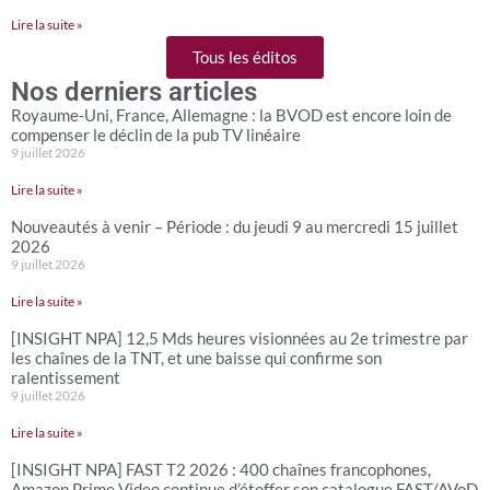
Lire la suite »
Tous les éditos
Nos derniers articles
Royaume-Uni, France, Allemagne : la BVOD est encore loin de
compenser le déclin de la pub TV linéaire
9 juillet 2026
Lire la suite »
Nouveautés à venir – Période : du jeudi 9 au mercredi 15 juillet
2026
9 juillet 2026
Lire la suite »
[INSIGHT NPA] 12,5 Mds heures visionnées au 2e trimestre par
les chaînes de la TNT, et une baisse qui confirme son
ralentissement
9 juillet 2026
Lire la suite »
[INSIGHT NPA] FAST T2 2026 : 400 chaînes francophones,
Amazon Prime Video continue d’étoffer son catalogue FAST/AVoD