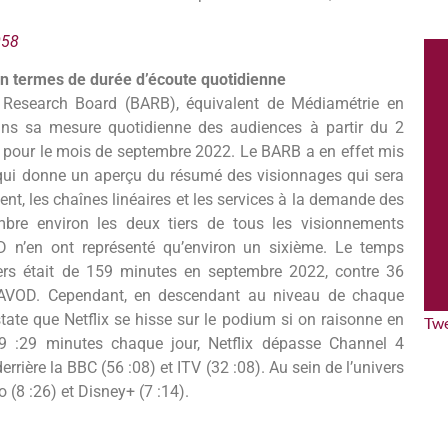
058
en termes de durée d’écoute quotidienne
 Research Board (BARB), équivalent de Médiamétrie en
 dans sa mesure quotidienne des audiences à partir du 2
s pour le mois de septembre 2022. Le BARB a en effet mis
f qui donne un aperçu du résumé des visionnages qui sera
t, les chaînes linéaires et les services à la demande des
bre environ les deux tiers de tous les visionnements
D n’en ont représenté qu’environ un sixième. Le temps
ers était de 159 minutes en septembre 2022, contre 36
/AVOD. Cependant, en descendant au niveau de chaque
state que Netflix se hisse sur le podium si on raisonne en
Tw
9 :29 minutes chaque jour, Netflix dépasse Channel 4
derrière la BBC (56 :08) et ITV (32 :08). Au sein de l’univers
8 :26) et Disney+ (7 :14).