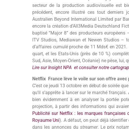
secteur de la production audiovisuelle est
précédent, encore illustré ces tout derniers
Australien Beyond International Limited par B
encore la création d’All3Media Deutschland Fic
baptisé “Major 8” des producteurs européens –
ITV Studios, Mediawan et Newen Studios – tota
d’affaires cumulé proche de 11 Mds€ en 2021. L
quart, et les Etats-Unis (près de 10 %) compl
Sud, Asie, Moyen-Orient, Océanie) ne pèse, lui, 
Lire sur Insight NPA et consulter notre cartogra
Netflix France lève le voile sur son offre avec 
C’est ce jeudi 13 octobre en début de soirée que N
qu’il s’apprête à lancer sur le marché français.
bien évidemment à en analyser la portée poten
projection, à partir des informations qui avaie
Publicité sur Netflix : les marques françaises
Royaume Uni
). A défaut, on peut déjà identifie
dans les annonces du
streamer
. Le prix notam