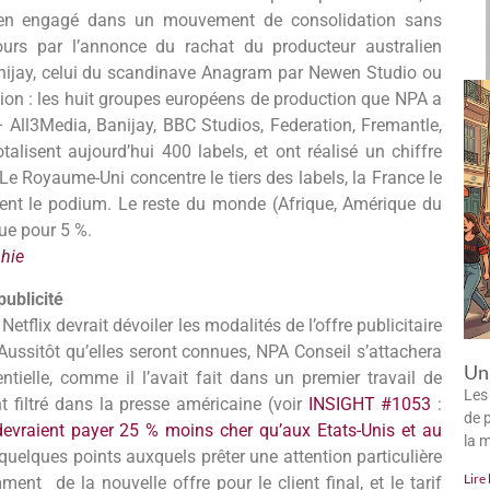
 bien engagé dans un mouvement de consolidation sans
 jours par l’annonce du rachat du producteur australien
anijay, celui du scandinave Anagram par Newen Studio ou
tion : les huit groupes européens de production que NPA a
 All3Media, Banijay, BBC Studios, Federation, Fremantle,
lisent aujourd’hui 400 labels, et ont réalisé un chiffre
e Royaume-Uni concentre le tiers des labels, la France le
ètent le podium. Le reste du monde (Afrique, Amérique du
que pour 5 %.
phie
publicité
etflix devrait dévoiler les modalités de l’offre publicitaire
 Aussitôt qu’elles seront connues, NPA Conseil s’attachera
Un 
tielle, comme il l’avait fait dans un premier travail de
Les
nt filtré dans la presse américaine (voir
INSIGHT #1053
:
de p
 devraient payer 25 % moins cher qu’aux Etats-Unis et au
la 
r quelques points auxquels prêter une attention particulière
Lire 
ment de la nouvelle offre pour le client final, et le tarif