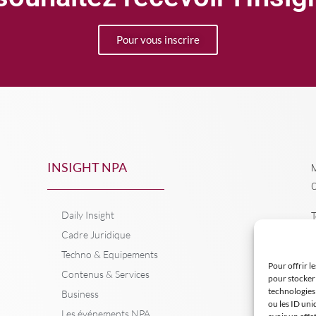
Pour vous inscrire
INSIGHT NPA
M
C
Daily Insight
T
Cadre Juridique
Techno & Equipements
Pour offrir l
Contenus & Services
pour stocker 
technologies
Business
ou les ID uni
Les événements NPA