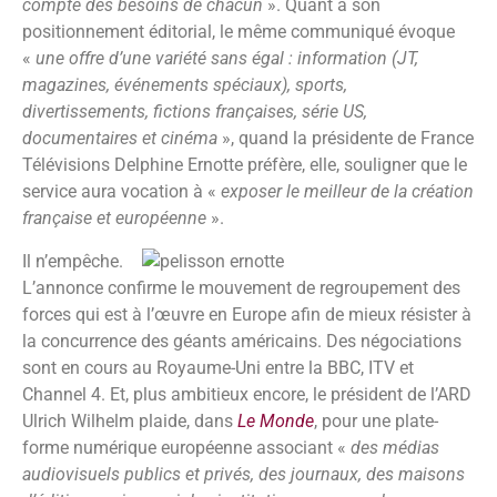
compte des besoins de chacun
». Quant à son
positionnement éditorial, le même communiqué évoque
«
une offre d’une variété sans égal : information (JT,
magazines, événements spéciaux), sports,
divertissements, fictions françaises, série US,
documentaires et cinéma
», quand la présidente de France
Télévisions Delphine Ernotte préfère, elle, souligner que le
service aura vocation à «
exposer le meilleur de la création
française et européenne
».
Il n’empêche.
L’annonce confirme le mouvement de regroupement des
forces qui est à l’œuvre en Europe afin de mieux résister à
la concurrence des géants américains. Des négociations
sont en cours au Royaume-Uni entre la BBC, ITV et
Channel 4. Et, plus ambitieux encore, le président de l’ARD
Ulrich Wilhelm plaide, dans
Le Monde
, pour une plate-
forme numérique européenne associant «
des médias
audiovisuels publics et privés, des journaux, des maisons