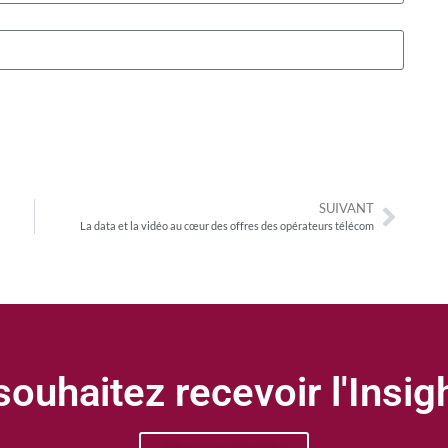
SUIVANT
La data et la vidéo au cœur des offres des opérateurs télécom
ouhaitez recevoir l'Insi