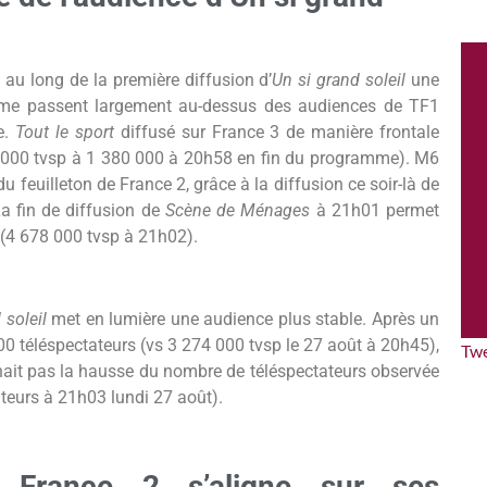
 au long de la première diffusion d’
Un si grand soleil
une
mme passent largement au-dessus des audiences de TF1
e.
Tout le sport
diffusé sur France 3 de manière frontale
6 000 tvsp à 1 380 000 à 20h58 en fin du programme). M6
du feuilleton de France 2, grâce à la diffusion ce soir-là de
La fin de diffusion de
Scène de Ménages
à 21h01 permet
(4 678 000 tvsp à 21h02).
 soleil
met en lumière une audience plus stable. Après un
00 téléspectateurs (vs 3 274 000 tvsp le 27 août à 20h45),
Tw
nait pas la hausse du nombre de téléspectateurs observée
teurs à 21h03 lundi 27 août).
 France 2 s’aligne sur ses