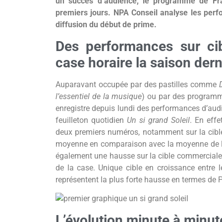
un succès d’audience, le programme de Fr
premiers jours.
NPA Conseil analyse les perfo
diffusion du début de prime.
Des performances sur cib
case horaire la saison dern
Auparavant occupée par des pastilles comme
l’essentiel de la musique
) ou par des programm
enregistre depuis lundi des performances d’au
feuilleton quotidien
Un si grand Soleil
. En effe
deux premiers numéros, notamment sur la cib
moyenne en comparaison avec la moyenne de la
également une hausse sur la cible commercial
de la case. Unique cible en croissance entre l
représentent la plus forte hausse en termes de 
L’évolution minute à minut