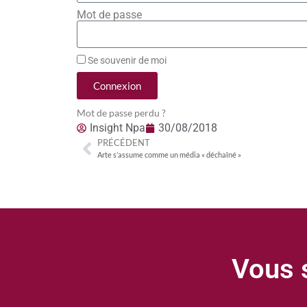
Mot de passe
Se souvenir de moi
Connexion
Mot de passe perdu ?
Insight Npa
30/08/2018
PRÉCÉDENT
Arte s’assume comme un média « déchaîné »
Vous s