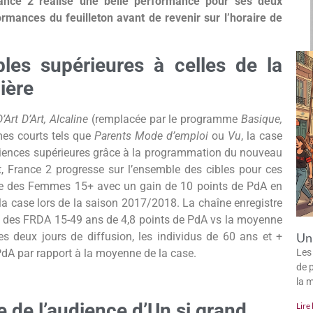
ance 2 réalise une belle performance pour ses deux
rmances du feuilleton avant de revenir sur l’horaire de
les supérieures à celles de la
ière
D’Art D’Art, Alcaline
(remplacée par le programme
Basique,
es courts tels que
Parents Mode d’emploi
ou
Vu
, la case
diences supérieures grâce à la programmation du nouveau
t, France 2 progresse sur l’ensemble des cibles pour ces
le des Femmes 15+ avec un gain de 10 points de PdA en
 case lors de la saison 2017/2018. La chaîne enregistre
e des FRDA 15-49 ans de 4,8 points de PdA vs la moyenne
es deux jours de diffusion, les individus de 60 ans et +
Un 
PdA par rapport à la moyenne de la case.
Les
de p
la 
e de l’audience d’Un si grand
Lire 