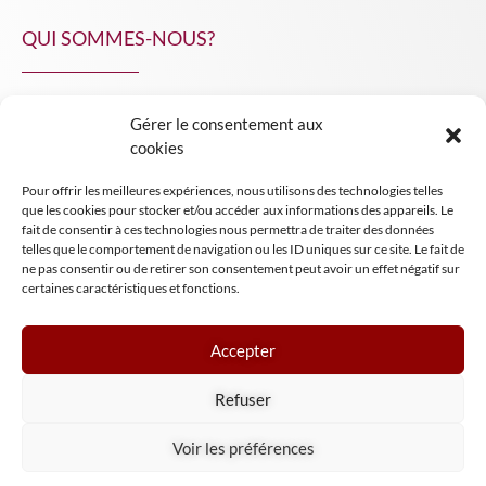
QUI SOMMES-NOUS?
Gérer le consentement aux
NPA Conseil
cookies
Contact
Pour offrir les meilleures expériences, nous utilisons des technologies telles
INSIGHT NPA
que les cookies pour stocker et/ou accéder aux informations des appareils. Le
fait de consentir à ces technologies nous permettra de traiter des données
telles que le comportement de navigation ou les ID uniques sur ce site. Le fait de
ne pas consentir ou de retirer son consentement peut avoir un effet négatif sur
certaines caractéristiques et fonctions.
Accepter
Mentions légales
Refuser
Conditions générales de vente
Tous droits réservés NPA Conseil
Voir les préférences
2024