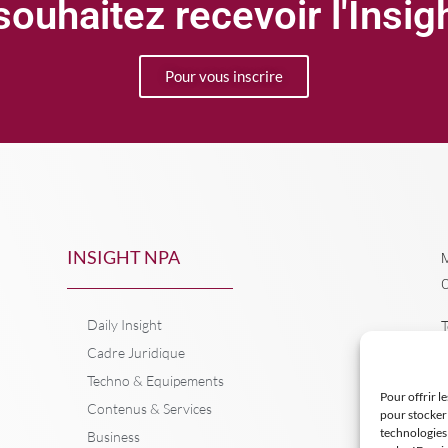
ouhaitez recevoir l'Insi
Pour vous inscrire
INSIGHT NPA
M
C
Daily Insight
T
Cadre Juridique
Techno & Equipements
Pour offrir l
Contenus & Services
pour stocker 
technologies
Business