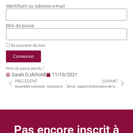
Identifiant ou adresse e-mail
Mot de passe
Se souvenir de moi
Connexion
Mot de passe perdu ?
Sarah DJAOUAB
11/10/2021
PRÉCÉDENT
SUIVANT
Assemblée nationale : Question écrite de Robin Reda (LR) sur la protection des données personnelles des citoyens français
Sénat : rapport d’information de la commission des affaires européennes sur la proposition de règlement sur les marchés numériques (DMA)
Pas encore inscrit à