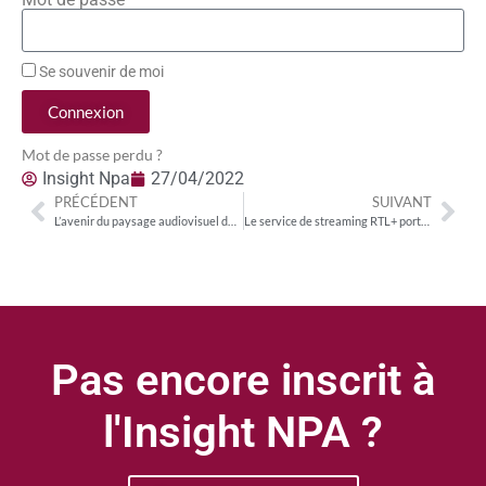
Se souvenir de moi
Connexion
Mot de passe perdu ?
Insight Npa
27/04/2022
PRÉCÉDENT
SUIVANT
L’avenir du paysage audiovisuel dans le métavers
Le service de streaming RTL+ porté par l’accord de distribution exclusif avec Deutsche Telekom
Pas encore inscrit à
l'Insight NPA ?