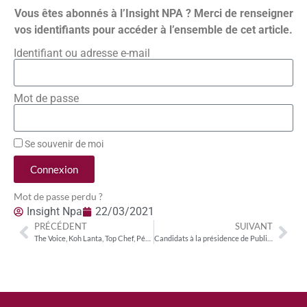
Vous êtes abonnés à l’Insight NPA ? Merci de renseigner
vos identifiants pour accéder à l’ensemble de cet article.
Identifiant ou adresse e-mail
Mot de passe
Se souvenir de moi
Connexion
Mot de passe perdu ?
Insight Npa
22/03/2021
PRÉCÉDENT
SUIVANT
The Voice, Koh Lanta, Top Chef, Pékin Express : les formats internationaux rythment les prime time TV et attirent les 15-34 ans
Candidats à la présidence de Public Sénat : à la reconquête des sénateurs et du public